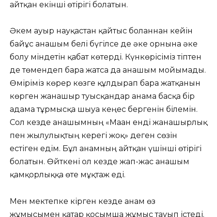
айтқан екінші өтірігі болатын.
Әкем ауыр науқастан қайтыс болғаннан кейін
байғұс анашым белі бүгілсе де әке орнына әке
болу міндетін қабат көтерді. Күнкөрісіміз тіптен
де төмендеп бара жатса да анашым мойымады.
Өміріміз көрер көзге құлдырап бара жатқанын
көрген жанашыр туысқандар анама басқа бір
адамға тұрмысқа шығуға кеңес бергенін білемін.
Сол кезде анашымның «Маған енді жанашырлық
пен жылулықтың керегі жоқ» деген сөзін
естіген едім. Бұл анамның айтқан үшінші өтірігі
болатын. Өйткені ол кезде жап-жас анашым
қамқорлыққа өте мұқтаж еді.
Мен мектепке кірген кезде анам өз
жұмысымен қатар қосымша жұмыс тауып істеді.