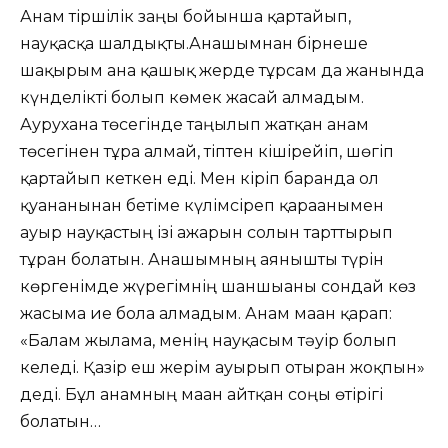
Анам тіршілік заңы бойынша қартайып,
науқасқа шалдықты.Анашымнан бірнеше
шақырым ғана қашық жерде тұрсам да жанында
күнделікті болып көмек жасай алмадым.
Аурухана төсегінде таңылып жатқан анам
төсегінен тұра алмай, тіптен кішірейіп, шөгіп
қартайып кеткен еді. Мен кіріп барғанда ол
қуанғанынан бетіме күлімсіреп қарағанымен
ауыр науқастың ізі ажарын солғын тарттырып
тұрған болатын. Анашымның аянышты түрін
көргенімде жүрегімнің шаншығаны сондай көз
жасыма ие бола алмадым. Анам маған қарап:
«Балам жылама, менің науқасым тәуір болып
келеді. Қазір еш жерім ауырып отырған жоқпын»
деді. Бұл анамның маған айтқан соңғы өтірігі
болатын…