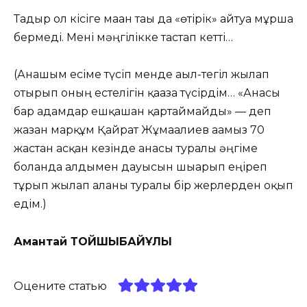
Тағдыр ол кісіге маған тағы да «өтірік» айтуға мұрша
бермеді. Мені мәңгілікке тастап кетті…
(Анашым есіме түсіп менде ағыл-тегіл жылап
отырып оның естелігін қағазға түсірдім… «Анасы
бар адамдар ешқашан қартаймайды» — деп
жазған марқұм Қайрат Жұмағалиев ағамыз 70
жастан асқан кезінде анасы туралы әңгіме
болғанда алдымен дауысын шығарып еңіреп
тұрып жылап алғаны туралы бір жерлерден оқып
едім.)
Амантай ТОЙШЫБАЙҰЛЫ
Оцените статью