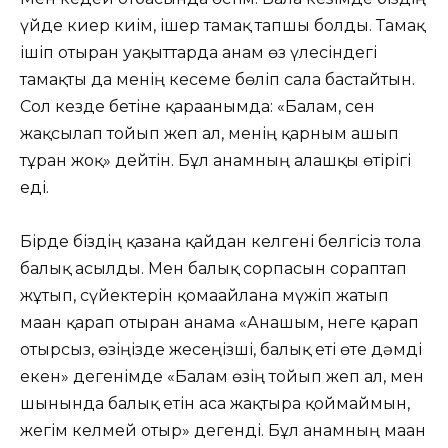
үйде киер киім, ішер тамақ тапшы болды. Тамақ
ішіп отырған уақыттарда анам өз үлесіндегі
тамақты да менің кесеме бөліп сала бастайтын.
Сол кезде бетіне қарағанымда: «Балам, сен
жақсылап тойып жеп ал, менің қарным ашып
тұрған жоқ» дейтін. Бұл анамның алғашқы өтірігі
еді.
Бірде біздің қазанға қайдан келгені белгісіз тола
балық асылды. Мен балық сорпасын сораптап
жұтып, сүйектерін қомағайлана мүжіп жатып
маған қарап отырған анама «Анашым, неге қарап
отырсыз, өзіңізде жесеңізші, балық еті өте дәмді
екен» дегенімде «Балам өзің тойып жеп ал, мен
шынында балық етін аса жақтыра қоймаймын,
жегім келмей отыр» дегенді. Бұл анамның маған