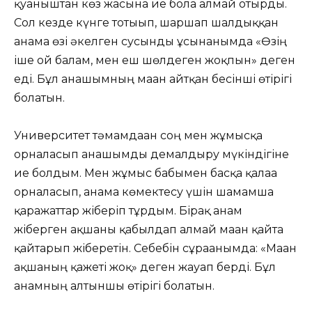
қуаныштан көз жасына ие бола алмай отырды.
Сол кезде күнге тотығып, шаршап шалдыққан
анама өзі әкелген сусынды ұсынғанымда «Өзің
іше ғой балам, мен еш шөлдеген жоқпын» деген
еді. Бұл анашымның маған айтқан бесінші өтірігі
болатын.
Университет тәмамдаған соң мен жұмысқа
орналасып анашымды демалдыру мүкіндігіне
ие болдым. Мен жұмыс бабымен басқа қалаға
орналасып, анама көмектесу үшін шамамша
қаражаттар жіберіп тұрдым. Бірақ анам
жіберген ақшаны қабылдап алмай маған қайта
қайтарып жіберетін. Себебін сұрағанымда: «Маған
ақшаның қажеті жоқ» деген жауап берді. Бұл
анамның алтыншы өтірігі болатын.