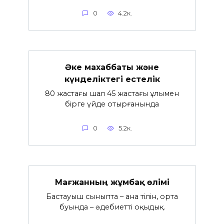
0
4.2к.
Әке махаббаты және
күнделіктегі естелік
80 жастағы шал 45 жастағы ұлымен
бірге үйде отырғанында
0
5.2к.
Мағжанның жұмбақ өлімі
Бастауыш сыныпта – ана тілін, орта
буында – әдебиетті оқыдық.