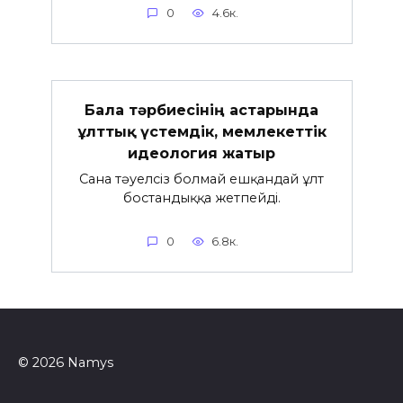
0
4.6к.
Бала тәрбиесінің астарында
ұлттық үстемдік, мемлекеттік
идеология жатыр
Сана тәуелсіз болмай ешқандай ұлт
бостандыққа жетпейді.
0
6.8к.
© 2026 Namys