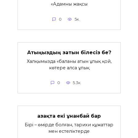
«Адамның жақсы
0
5к.
Атыңыздың затын білесіз бе?
Халқымызда «балаңның атын ұлық қой,
көтере алса ұлық
0
5.3к.
Қазақта екі Құнанбай бар
Бірі – өмірде болған, тарихи құжаттар
мен естеліктерде