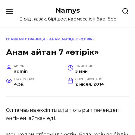
Перейти
Namys
к
содержанию
Біріңді, қазақ, бірің дос, көрмесең істің бәрі бос
ГЛАВНАЯ СТРАНИЦА
»
АНАМ АЙТҚАН 7 «ӨТІРІК»
Анам айтқан 7 «өтірік»
АВТОР
НА ЧТЕНИЕ
admin
5 мин
ПРОСМОТРОВ
ОПУБЛИКОВАНО
4.3к.
2 июля, 2014
Ол тамағына өксіп тығылып отырып төмендегі
әңгімені айтқан еді.
Мен кедей отбасында өстім. Бала кезімде біздің