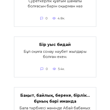
Суреткерлік қуатым шамалы
болғасын бәрін оқырман көз
0
4.8к.
Бір уыс бидай
Бұл оқиға сонау нәубет жылдары
болған екен.
0
5.4к.
Бақыт, байлық, береке, бірлік…
бұның бәрі иманда
Бала тәрбиесі жөнінде Абай бабамыз: